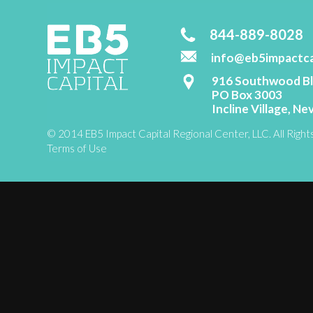
844-889-8028
info@eb5impactca
916 Southwood Blv
PO Box 3003
Incline Village, N
© 2014 EB5 Impact Capital Regional Center, LLC. All Righ
Terms of Use