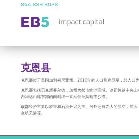
844-889-8028
克恩县
克恩郡位于美国加利福尼亚州。2010年的人口普查显示，总人口为
克恩郡包括贝克斯菲尔德，加州大都市统计区域。该郡跨越中央山谷地
内华达山脉东部的南斜坡一直延伸至莫哈韦沙漠。
该郡经济主要以农业和石油开采为主。另外还有强大的航空，航天
空航天港等。